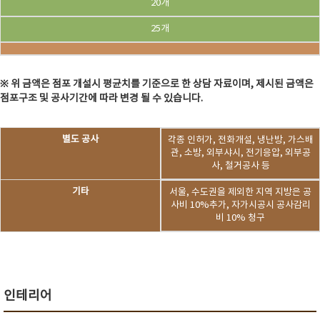
20개
25개
※ 위 금액은 점포 개설시 평균치를 기준으로 한 상담 자료이며, 제시된 금액은
점포구조 및 공사기간에 따라 변경 될 수 있습니다.
별도 공사
각종 인허가, 전화개설, 냉난방, 가스배
관, 소방, 외부샤시, 전기응압, 외부공
사, 철거공사 등
기타
서울, 수도권을 제외한 지역 지방은 공
사비 10%추가, 자가시공시 공사감리
비 10% 청구
인테리어