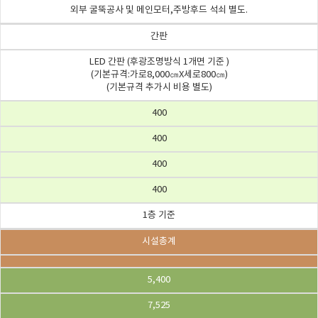
외부 굴뚝공사 및 메인모터,주방후드 석쇠 별도.
간판
LED 간판 (후광조명방식 1개면 기준 )
(기본규격:가로8,000㎝X세로800㎝)
(기본규격 추가시 비용 별도)
400
400
400
400
1층 기준
시설총계
5,400
7,525