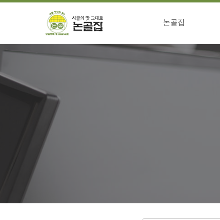
논골집
걸어온길
전통의맛 특징
향하는길