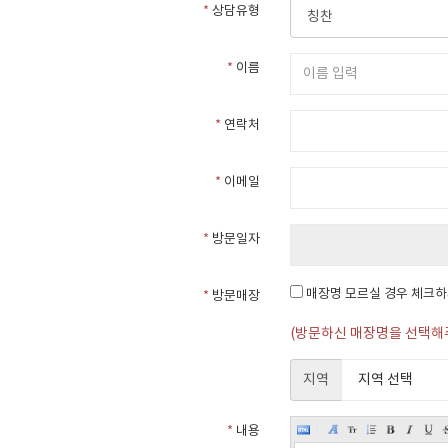
*
상담유형
*
이름
*
연락처
*
이메일
*
방문일자
매장명 모르실 경우 체크
*
방문매장
(방문하신 매장명을 선택해
지역
*
내용