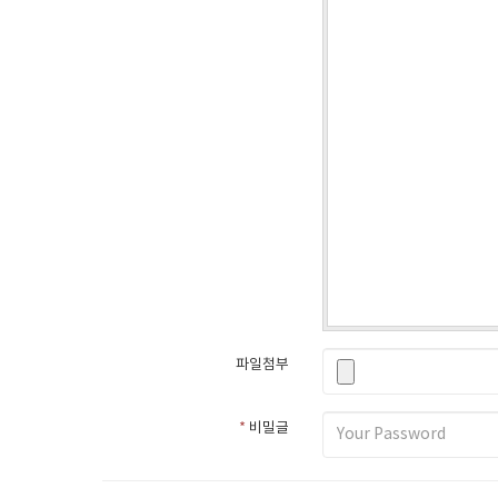
파일첨부
*
비밀글