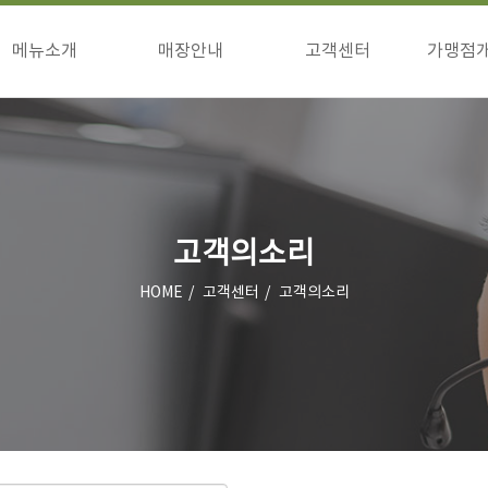
메뉴소개
매장안내
고객센터
가맹점
구이류
매장안내
공지사항
창업
식사류/기타
이벤트
창업
고객의소리
상담
점주님방
고객의소리
HOME
고객센터
고객의소리