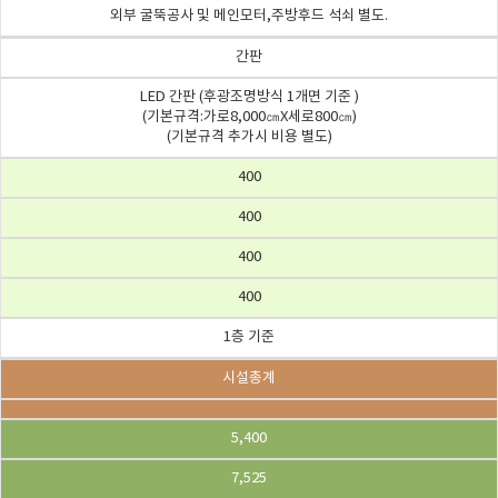
외부 굴뚝공사 및 메인모터,주방후드 석쇠 별도.
간판
LED 간판 (후광조명방식 1개면 기준 )
(기본규격:가로8,000㎝X세로800㎝)
(기본규격 추가시 비용 별도)
400
400
400
400
1층 기준
시설총계
5,400
7,525