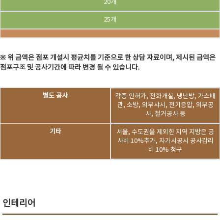
20개
25개
※ 위 금액은 점포 개설시 평균치를 기준으로 한 상담 자료이며, 제시된 금액은
점포구조 및 공사기간에 따라 변경 될 수 있습니다.
별도 공사
각종 인허가, 전화개설, 냉난방, 가스배
관, 소방, 외부샤시, 전기응압, 외부공
사, 철거공사 등
기타
서울, 수도권을 제외한 지역 지방은 공
사비 10%추가, 자가시공시 공사감리
비 10% 청구
인테리어