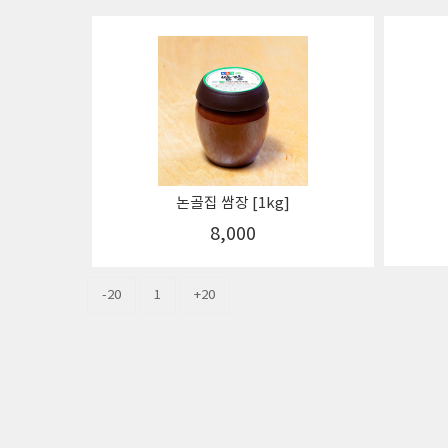
논골집 쌈장 [1kg]
8,000
-20
1
+20