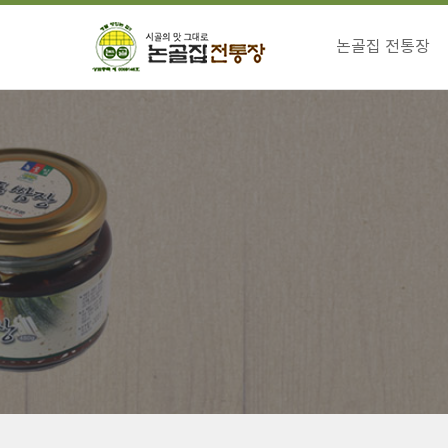
논골집 전통장
전통된장
찌개된장
구수한 된장
생청국장
쌈장
고추장