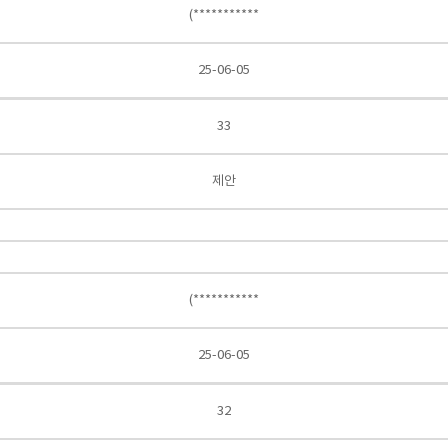
(***********
25-06-05
33
제안
(***********
25-06-05
32