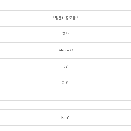
* 방문매장모름 *
고**
24-06-27
27
제안
Rim*