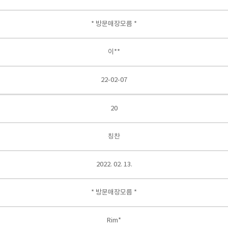
* 방문매장모름 *
이**
22-02-07
20
칭찬
2022. 02. 13.
* 방문매장모름 *
Rim*