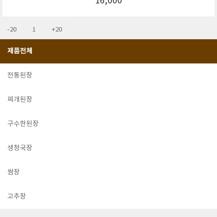
16,000
-20
1
+20
제품전체
전통된장
찌개된장
구수한된장
생청국장
쌈장
고추장