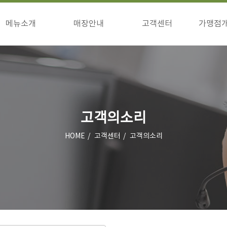
메뉴소개
매장안내
고객센터
가맹점
구이류
매장안내
공지사항
창업
식사류/기타
이벤트
창업
고객의소리
상담
점주님방
고객의소리
HOME
고객센터
고객의소리