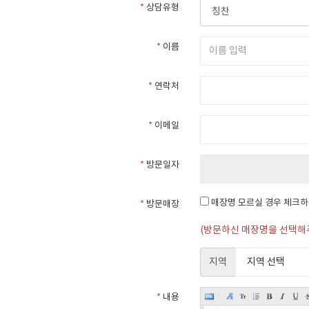
*
상담유형
*
이름
*
연락처
*
이메일
*
방문일자
매장명 모르실 경우 체크
*
방문매장
(방문하신 매장명을 선택해
지역
*
내용