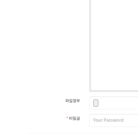
파일첨부
*
비밀글