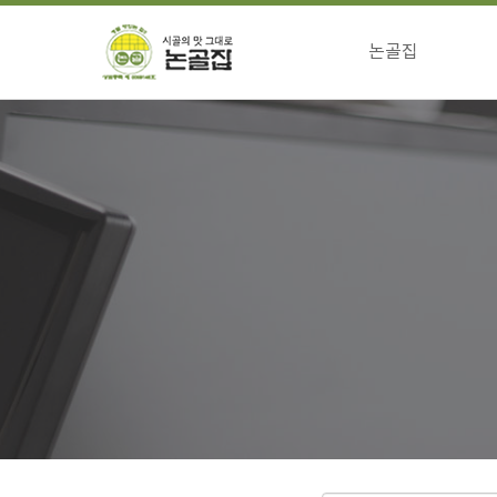
논골집
걸어온길
전통의맛 특징
향하는길