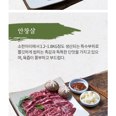
안창살
소한마리에서 1.2~1.8KG정도 생산되는 특수부위로
쫄깃하게 씹히는 촉감과 독특한 단맛을 가지고 있으
며, 육즙이 풍부하고 부드럽다.