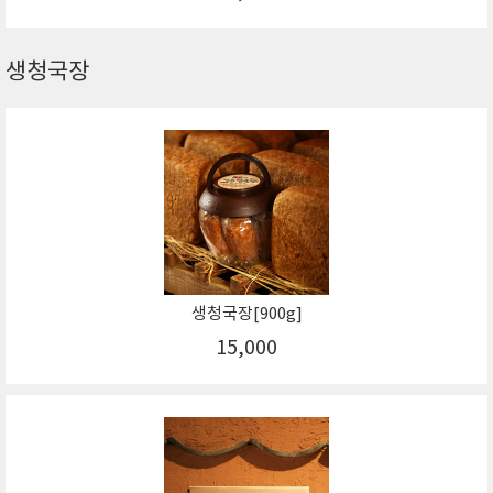
생청국장
생청국장[900g]
15,000