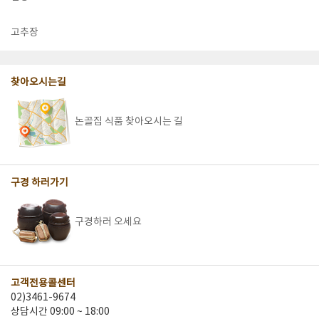
고추장
찾아오시는길
논골집 식품 찾아오시는 길
구경 하러가기
구경하러 오세요
고객전용콜센터
02)3461-9674
상담시간 09:00 ~ 18:00