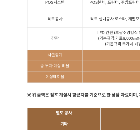
POS시스템
POS본체, 프린터, 주방프린터
닥트공사
닥트 실내공사 로스타, 개별모터
LED 간판 (후광조명방식 
간판
(기본규격:가로8,000㎝X
(기본규격 추가시 비용
시설총계
총 투자 예상 비율
예상테이블
※ 위 금액은 점포 개설시 평균치를 기준으로 한 상담 자료이며,
별도 공사
기타