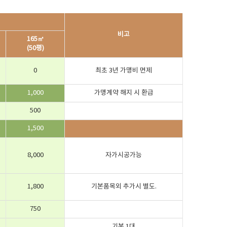
비고
165㎡
(50평)
0
최초 3년 가맹비 면제
1,000
가맹계약 해지 시 환급
500
1,500
8,000
자가시공가능
1,800
기본품목외 추가시 별도.
750
기본 1대