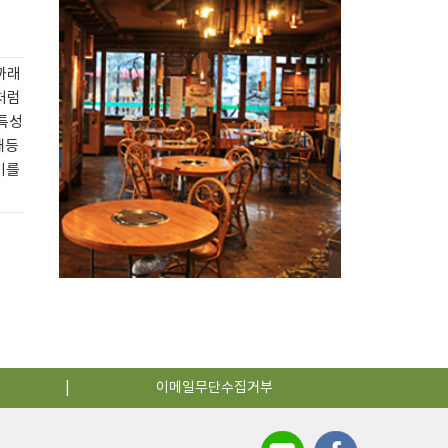
까래
처럼
 특성
채등
기를
이메일무단수집거부