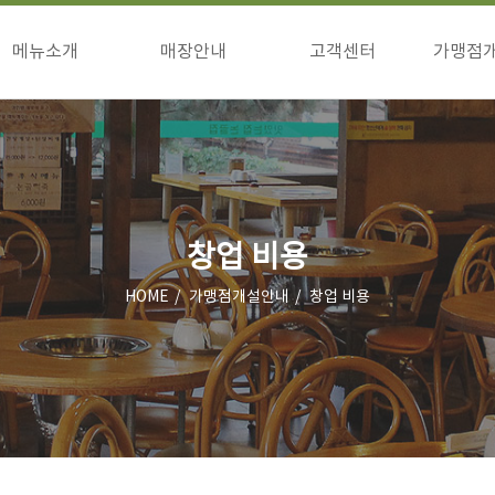
메뉴소개
매장안내
고객센터
가맹점
구이류
매장안내
공지사항
창업
식사류/기타
이벤트
창업
고객의소리
상담
점주님방
창업 비용
HOME
가맹점개설안내
창업 비용