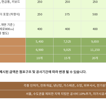
, 현금통, 키보드
250
250
250
 포함 (하향식)
250
375
500
1개면 기준 )
세로800㎝)
400
400
400
 별도)
5,400
7,525
9,650
6,900
9,025
11,150
10개
15개
20개
 제시된 금액은 점포구조 및 공사기간에 따라 변경 될 수 있습니다.
각종 인허가, 전화개설, 냉난방, 가스배관, 소방, 외부샤시, 전기응
서울, 수도권을 제외한 지역 지방은 공사비 10%추가, 자가시공