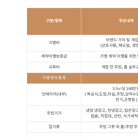
구분/항목
주요내역
브랜드 가치 및 개업
가맹비
(상호사용, 매뉴얼, 경
계약이행보증금
가맹 계약 이행을 위한 
교육비
개점 전 주방, 홀 실무
가맹계약 총계
3.3㎡당 160만
인테리어(내부)
( 목공사,도장,타일,주방,상하
전기,조명등 )
냉장 냉장고, 찬냉장고, 밥온장고
주방기기
밥솥, 작업대, 선반, 식기세
집기류
주방 그릇 외 홀/주방 