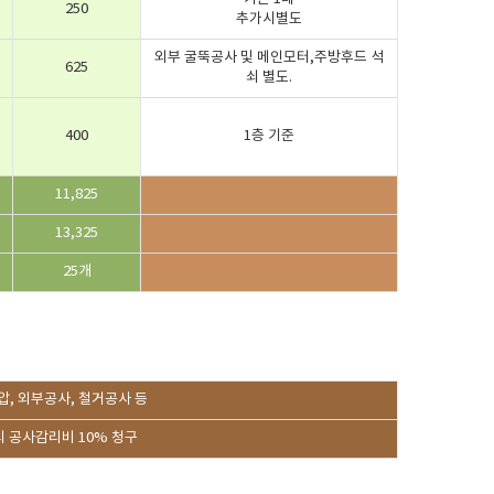
250
추가시별도
외부 굴뚝공사 및 메인모터,주방후드 석
625
쇠 별도.
400
1층 기준
11,825
13,325
25개
압, 외부공사, 철거공사 등
시 공사감리비 10% 청구