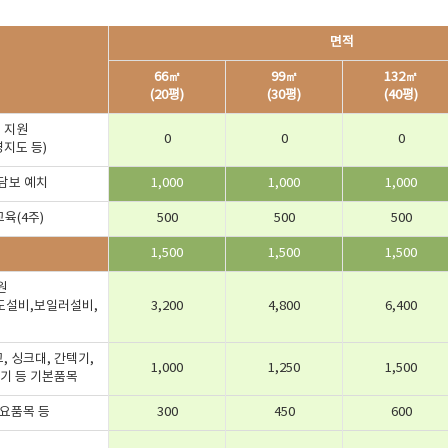
면적
66㎡
99㎡
132㎡
(20평)
(30평)
(40평)
 지원
0
0
0
영지도 등)
담보 예치
1,000
1,000
1,000
교육(4주)
500
500
500
1,500
1,500
1,500
원
수도설비,보일러설비,
3,200
4,800
6,400
, 싱크대, 간텍기,
1,000
1,250
1,500
척기 등 기본품목
주요품목 등
300
450
600