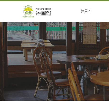
논골집
걸어온길
전통의맛 특징
향하는길