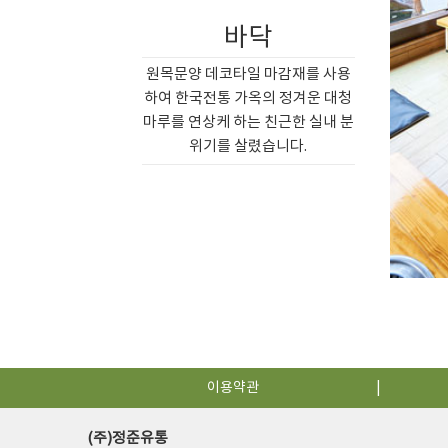
바닥
원목문양 데코타일 마감재를 사용
하여 한국전통 가옥의 정겨운 대청
마루를 연상케 하는 친근한 실내 분
위기를 살렸습니다.
이용약관
(주)정준유통