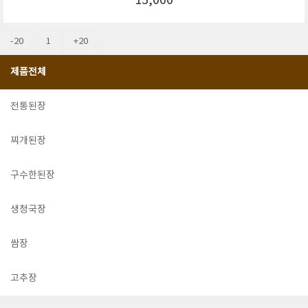
13,000
-20
1
+20
제품전체
전통된장
찌개된장
구수한된장
생청국장
쌈장
고추장