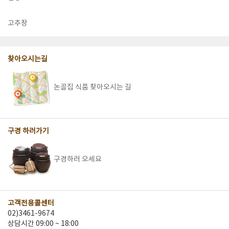
고추장
찾아오시는길
논골집 식품 찾아오시는 길
구경 하러가기
구경하러 오세요
고객전용콜센터
02)3461-9674
상담시간 09:00 ~ 18:00