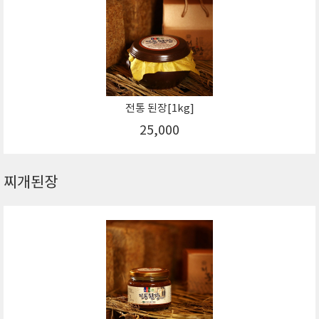
전통 된장[1kg]
25,000
찌개된장