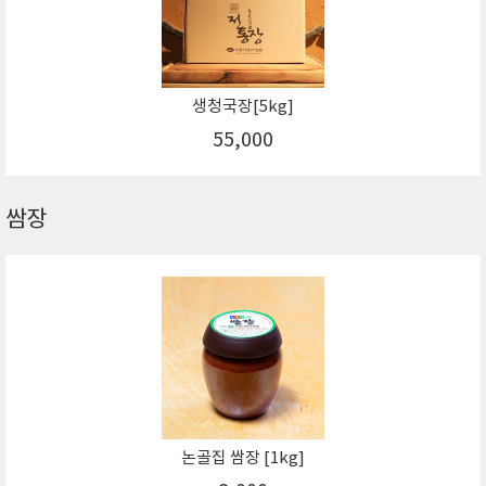
생청국장[5kg]
55,000
쌈장
논골집 쌈장 [1kg]