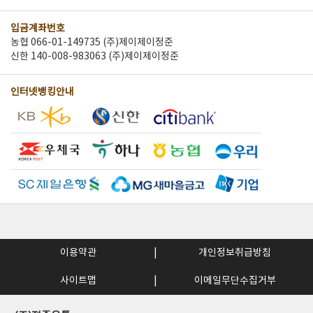
입금계좌번호
농협 066-01-149735 (주)제이제이정준
신한 140-008-983063 (주)제이제이정준
인터넷뱅킹안내
이용약관
개인정보취급방침
사이트맵
이메일무단수집거부