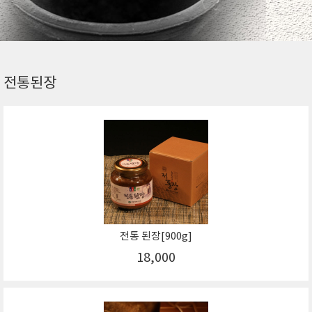
전통된장
전통 된장[900g]
18,000