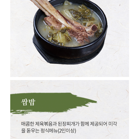
쌈밥
매콤한 제육볶음과 된장찌개가 함께 제공되어 미각
을 돋우는 정식메뉴(2인이상)