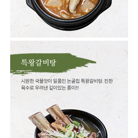
특왕갈비탕
시원한 국물맛이 일품인 논골집 특왕갈비탕. 진한
육수로 우려낸 깊이있는 풍미!!