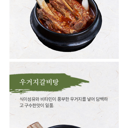
우거지갈비탕
식이섬유와 비타민이 풍부한 우거지를 넣어 담백하
고 구수한맛이 일품.