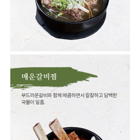
매운갈비찜
부드러운갈비와 함께 매콤하면서 칼칼하고 담백한
국물이 일품.